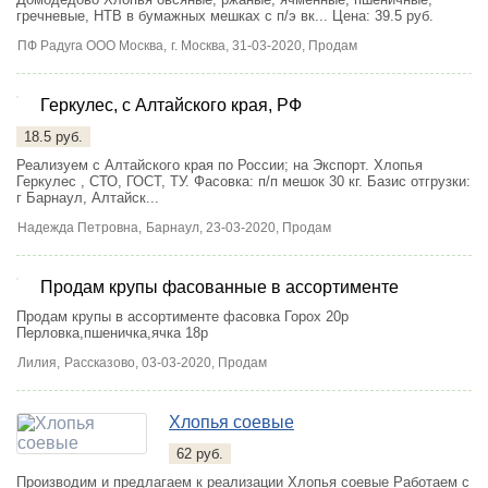
гречневые, НТВ в бумажных мешках с п/э вк...
Цена: 39.5 руб.
ПФ Радуга ООО Москва,
г. Москва
, 31-03-2020, Продам
Геркулес, с Алтайского края, РФ
18.5 руб.
Реализуем с Алтайского края по России; на Экспорт. Хлопья
Геркулес , СТО, ГОСТ, ТУ. Фасовка: п/п мешок 30 кг. Базис отгрузки:
г Барнаул, Алтайск...
Надежда Петровна,
Барнаул
, 23-03-2020, Продам
Продам крупы фасованные в ассортименте
3
Продам крупы в ассортименте фасовка Горох 20р
Перловка,пшеничка,ячка 18р
Лилия,
Рассказово
, 03-03-2020, Продам
Хлопья соевые
62 руб.
Производим и предлагаем к реализации Хлопья соевые Работаем с