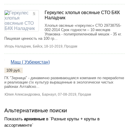
Геркулес хлопья овсяные СТО БКК
5
Наладчик
Хлопья овсяные «геркулес» СТО 29738755-
002-2014 Срок годности – 10 месяцев
Упаковка - полипропиленовый мешок - 35 кг.
Пищевая ценность на 100 гр...
Игорь Наладчик,
Бийск
, 18-10-2019, Продам
Маш ( Узбекистан)
3
109 руб.
ГК "Зерница" - динамично развивающаяся компания по переработке
и реализации с\х культур выращенные в экологически чистых
районах Алтайско...
Юлия Александровна,
Барнаул
, 07-08-2019, Продам
Альтернативные поиски
Показать
архивные
в `Разные крупы + крупы в
ассортименте`