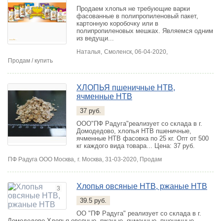
Продаем хлопья не требующие варки
фасованные в полипропиленовый пакет,
картонную коробочку или в
полипропиленовых мешках. Являемся одним
из ведущи...
Наталья,
Смоленск
, 06-04-2020,
Продам / купить
ХЛОПЬЯ пшеничные НТВ,
ячменные НТВ
37 руб.
ООО"ПФ Радуга"реализует со склада в г.
Домодедово, хлопья НТВ пшеничные,
ячменные НТВ фасовка по 25 кг. Опт от 500
кг каждого вида товара...
Цена: 37 руб.
ПФ Радуга ООО Москва,
г. Москва
, 31-03-2020, Продам
Хлопья овсяные НТВ, ржаные НТВ
3
39.5 руб.
ОО "ПФ Радуга" реализует со склада в г.
Домодедово Хлопья овсяные, ржаные, ячменные, пшеничные,