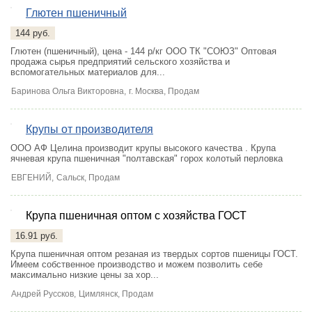
Глютен пшеничный
4
144 руб.
Глютен (пшеничный), цена - 144 р/кг ООО ТК "СОЮЗ" Оптовая
продажа сырья предприятий сельского хозяйства и
вспомогательных материалов для...
Баринова Ольга Викторовна,
г. Москва
, Продам
Крупы от производителя
ООО АФ Целина производит крупы высокого качества . Крупа
ячневая крупа пшеничная "полтавская" горох колотый перловка
ЕВГЕНИЙ,
Сальск
, Продам
Крупа пшеничная оптом с хозяйства ГОСТ
16.91 руб.
Крупа пшеничная оптом резаная из твердых сортов пшеницы ГОСТ.
Имеем собственное производство и можем позволить себе
максимально низкие цены за хор...
Андрей Руссков,
Цимлянск
, Продам