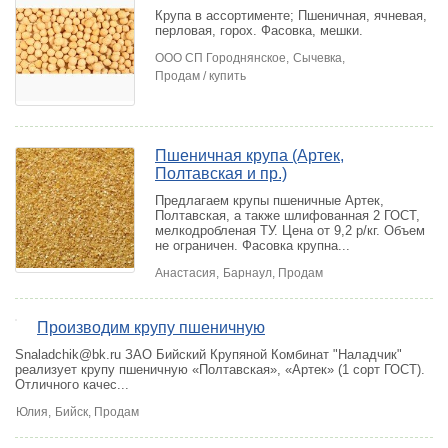
Крупа в ассортименте; Пшеничная, ячневая,
перловая, горох. Фасовка, мешки.
ООО СП Городнянское,
Сычевка
,
Продам / купить
Пшеничная крупа (Артек,
Полтавская и пр.)
Предлагаем крупы пшеничные Артек,
Полтавская, а также шлифованная 2 ГОСТ,
мелкодробленая ТУ. Цена от 9,2 р/кг. Объем
не ограничен. Фасовка крупна...
Анастасия,
Барнаул
, Продам
Производим крупу пшеничную
2
Snaladchik@bk.ru ЗАО Бийский Крупяной Комбинат "Наладчик"
реализует крупу пшеничную «Полтавская», «Артек» (1 сорт ГОСТ).
Отличного качес...
Юлия,
Бийск
, Продам