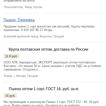
отправляйте на почту.
Пользователь,
Тверь
, Куплю
Пшено, Перловка
Продаем пшено 1 сорт (качество как высший), Крупа перловая,
пшеничная. 8 919 187 86 27 Игорь
Боевский крупяной завод,
Воронеж
, Продам
Крупа полтавская оптом, доставка по России
2
11.8 руб.
ООО АПК Зерноресурс ЭКСПОРТ реализует оптом полтавскую.
Фасовка - п\п мешки 50 кг. Цена указана с учетом НДС на условиях
самовывоза. Отгрузка с...
Роман,
г. Москва
, Продам
Пшено оптом 1 сорт. ГОСТ 16. руб. за кг.
16 руб.
Мы производим и реализуем Пшено 1 сорт. ГОСТ 572 - 60. 16 руб.
за кг. Ждём заявок на заказ. Дешевле вы не найдёте.