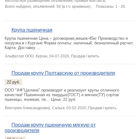
Бесплатное размещение объявлений, прямые контакты.
Всего найдено, объявлений: 50 (в т.ч. архивные).
Показаны: 1 - 20.
Крупа пшеничная
2
Крупа пшеничная Цена – договорная,мешок-45кг Производство и
погрузка в г.Кургане Форма оплаты: наличный, безналичный расчет,
Карта. Доставку ...
Альфаторг ООО,
Курган
, 04-07-2020, Продам / купить
Продам крупу Полтавскую от производителя
22 руб.
ООО "АФ"Целина" производит и реализует крупы отличного
качества! Пшеничная из твердых(ГОСТ) и мягких(ТУ) сортов
пшеницы, ячневая, пе...
Цена: 22 руб.
Виктория Александровна,
Сальск
, 03-02-2020, Продам / купить
Продам крупу пшеничную мягкую от
производителя