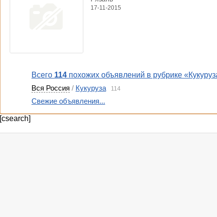
17-11-2015
Всего
114
похожих объявлений в рубрике «Кукуруз
Вся Россия
/
Кукуруза
114
Свежие объявления...
[csearch]