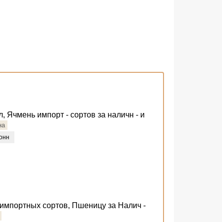
л, Ячмень импорт - сортов за наличн - и
на
онн
 импортных сортов, Пшеницу за Налич -