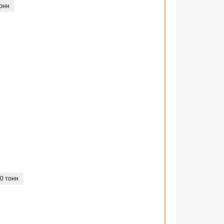
онн
0 тонн