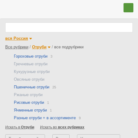
вся Россия
Все рубрики
/
Отруби
/
все подрубрики
Гороховые отруби
3
Гречневые отруби
Кукурузные отруби
Овсяные отруби
Пшеничные отруби
25
Ржаные отруби
Рисовые отруби
1
Ячменные отруби
1
Разные отруби + в ассортименте
9
Искать в
Отруби
Искать во
всех рубриках