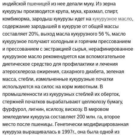
индийской
пшеницей
из нее делали муку. Из зерна
кукурузы
производится крупа
, мука, крахмал, спирт,
комбикорма, зародыш кукурузы идет на
кукурузное масло
,
содержание зародышей в кукурузе от общей массы
составляет 20%, выход масла кукурузного 56 %, масло
кукурузное получают холодным и горячим прессованием
и прессованием с экстракцией сырья, нерафинированное
кукурузное масло рекомендуется как вспомогательное
диетическое средство для профилактики и лечения
атеросклероза ожирения, сахарного диабета, зеленая
масса, стебли, измельченные кукурузные початки
используются на силос на корм животным. В
промышленности из кукурузных стеблей их оберток,
стержней початков вырабатывают целлюлозу бумагу,
фурфурол, лигнин, ксилозу, вискозу. В мировом
земледелии кукуруза составляет 200 млн. га, второе
место после пшеницы. Генетически модифицированная
кукуруза выращивалась в 1997г., она была одной из