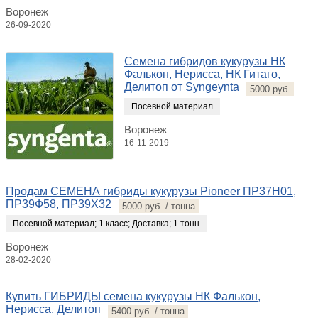
Воронеж
26-09-2020
Семена гибридов кукурузы НК
Фалькон, Нерисса, НК Гитаго,
Делитоп от Syngeynta
5000 руб.
Посевной материал
Воронеж
16-11-2019
Продам СЕМЕНА гибриды кукурузы Pioneer ПР37Н01,
ПР39Ф58, ПР39Х32
5000 руб. / тонна
Посевной материал
;
1 класс
;
Доставка
;
1 тонн
Воронеж
28-02-2020
Купить ГИБРИДЫ семена кукурузы НК Фалькон,
Нерисса, Делитоп
5400 руб. / тонна