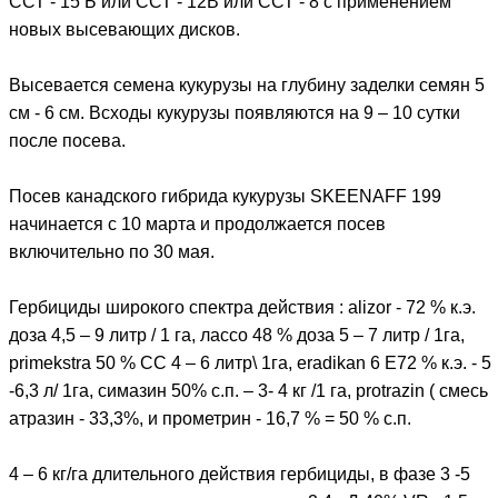
ССТ - 15 Б или ССТ - 12В или ССТ - 8 с применением
новых высевающих дисков.
Высевается семена кукурузы на глубину заделки семян 5
см - 6 см. Всходы кукурузы появляются на 9 – 10 сутки
после посева.
Посев канадского гибрида кукурузы SKEENAFF 199
начинается с 10 марта и продолжается посев
включительно по 30 мая.
Гербициды широкого спектра действия : alizor - 72 % к.э.
доза 4,5 – 9 литр / 1 га, лассо 48 % доза 5 – 7 литр / 1га,
primekstra 50 % CC 4 – 6 литр\ 1га, eradikan 6 E72 % к.э. - 5
-6,3 л/ 1га, симазин 50% с.п. – 3- 4 кг /1 га, protrazin ( смесь
атразин - 33,3%, и прометрин - 16,7 % = 50 % с.п.
4 – 6 кг/га длительного действия гербициды, в фазе 3 -5