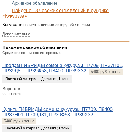
Архивное объявление
Найдено 187 свежих объявлений в рубрике
«Кукуруза»
Вы можете
написать письмо автору объявления
Дополнительно
Похожие свежие объявления
Среди них есть много интересных...
Продам ГИБРИДЫ семена кукурузы П7709, ПР37Н01,
ПР39Д81, ПР39Ф58, П8400, ПР39Х32
5400 руб. / тонна
Посевной материал
;
Доставка
;
1 тонн
Воронеж
22-09-2020
Купить ГИБРИДЫ семена кукурузы П7709, П8400,
ПР37Н01, ПР39Д81, ПР39Ф58, ПР39Х32
5400 руб. / тонна
Посевной материал
;
Доставка
;
1 тонн