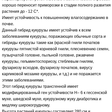
хорошо переносит приморозки в стадии полного развития
растения до - 12 С*.
Имеет устойчивость к повышенному влагосодержанию в
почве.
Данный гибрид кукурузы имеет устойчив к всем
заболеваниям кукурузы, поражающих обычные сорта и
гибриды кукурузы такие как (красной гнили початков
кукурузы пятнистой корневой гнили, плесневению семян,
пузырчатой головне, пыльной головне, ржавчине
кукурузы, гельминтоспориозу, стеблевым гнилям,
фузариозу всходов, фузариозу початков, вирусу
карликовой мозаике кукурузы, и т.д.) и не поражается
этими заболеваниями.
Этот гибрид кукурузы трансгенной имеет
модифицированный ген устойчивости H– 6 к гессенской
мухе, шведской мухе, кукурузному жуку диабротика и
мидляку широкогрудному.
Высота растений кукурузы составляет 280 см и