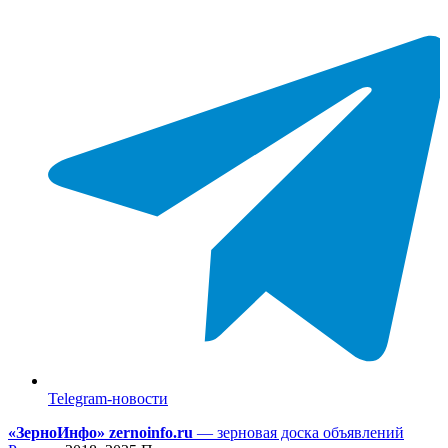
Telegram-новости
«ЗерноИнфо» zernoinfo.ru
— зерновая доска объявлений