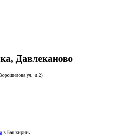
ка, Давлеканово
орошилова ул., д.2)
а
в Башкирии.