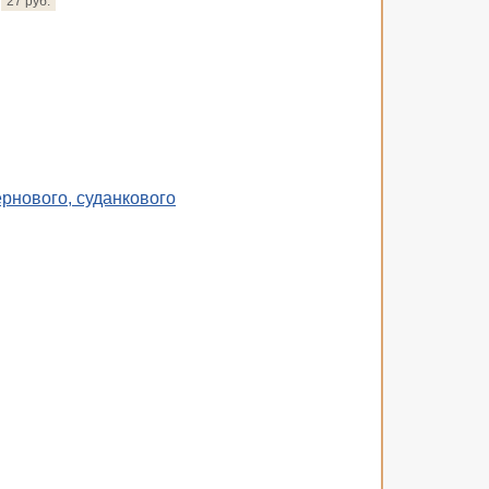
27 руб.
рнового, суданкового