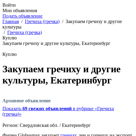
Войти
Мои объявления
Подать объявление
Главная
/
Гречиха (гречка)
/
Закупаем гречиху и другие
культуры
/
Гречиха (гречка)
Куплю
Закупаем гречиху и другие культуры, Екатеринбург
Куплю
Закупаем гречиху и другие
культуры, Екатеринбург
Архивное объявление
Показать
69 свежих объявлений
в рубрике «Гречиха
(гречка)»
Регион:
Свердловская обл. / Екатеринбург
Фирма Globusmax закупает
гречиху
, лен и горчицу на экспорт.