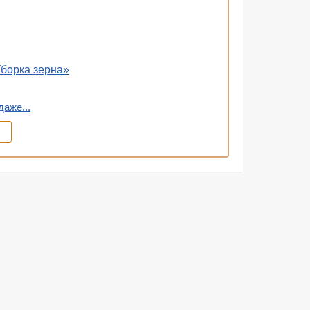
борка зерна»
аже...