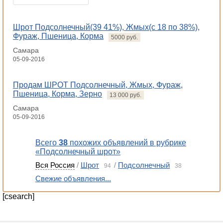
8
Шрот Подсолнечный(39 41%), Жмых(с 18 по 38%),
Фураж, Пшеница, Корма
5000 руб.
Самара
05-09-2016
8
Продам ШРОТ Подсолнечный, Жмых, Фураж,
Пшеница, Корма, Зерно
13 000 руб.
Самара
05-09-2016
Всего
38
похожих объявлений в рубрике
«Подсолнечный шрот»
Вся Россия
/
Шрот
/
Подсолнечный
94
38
Свежие объявления...
[csearch]