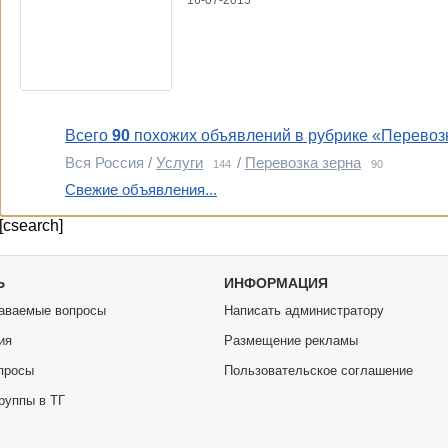
16-07-2015
Всего
90
похожих объявлений в рубрике «Перевозк
Вся Россия
/
Услуги
/
Перевозка зерна
144
90
Свежие объявления...
[csearch]
Ь
ИНФОРМАЦИЯ
аваемые вопросы
Написать администратору
ия
Размещение рекламы
просы
Пользовательское соглашение
руппы в ТГ