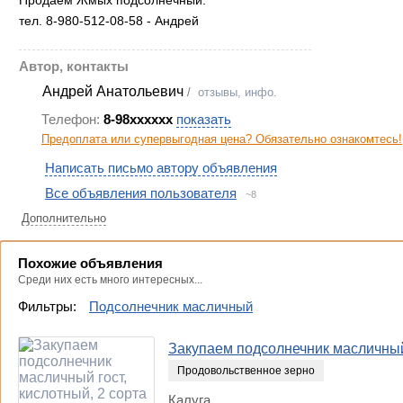
Продаем Жмых подсолнечный.
тел. 8-980-512-08-58 - Андрей
Автор, контакты
Андрей Анатольевич
/
отзывы, инфо.
Телефон:
8-98xxxxxx
показать
Предоплата или супервыгодная цена? Обязательно ознакомтесь!
Написать письмо автору объявления
Все объявления пользователя
~8
Дополнительно
Похожие объявления
Среди них есть много интересных...
Фильтры:
Подсолнечник масличный
Закупаем подсолнечник масличный 
Продовольственное зерно
Калуга