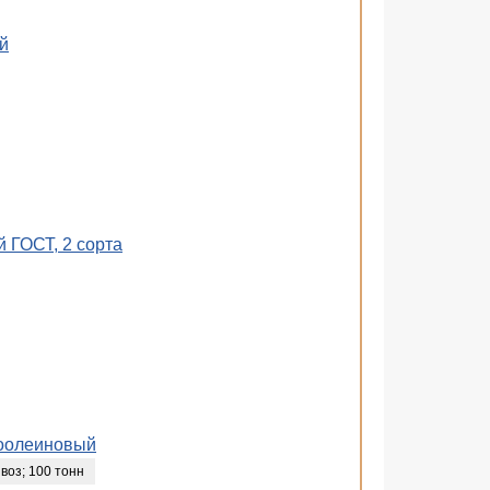
й
 ГОСТ, 2 сорта
коолеиновый
воз
;
100 тонн