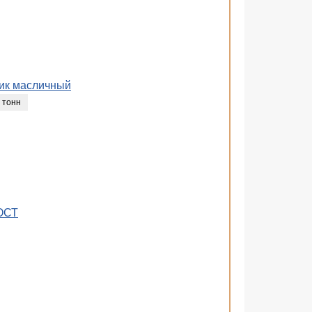
ник масличный
 тонн
ОСТ