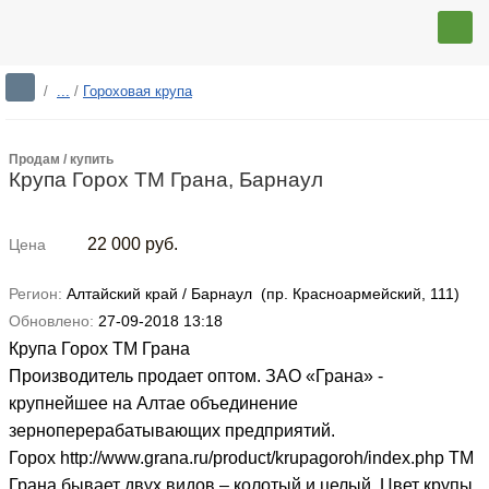
/
...
/
Гороховая крупа
Продам / купить
Крупа Горох ТМ Грана, Барнаул
22 000
руб.
Цена
Регион:
Алтайский край / Барнаул (пр. Красноармейский, 111)
Обновлено:
27-09-2018 13:18
Крупа Горох ТМ Грана
Производитель продает оптом. ЗАО «Грана» -
крупнейшее на Алтае объединение
зерноперерабатывающих предприятий.
Горох http://www.grana.ru/product/krupagoroh/index.php ТМ
Грана бывает двух видов – колотый и целый. Цвет
крупы