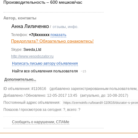
Производительность – 600 мешков/час
Автор, контакты
Анна Лиличенко
/
отзывы, инфо.
Телефон:
+7(4xxxxxx
показать
Предоплата? Обязательно ознакомтесь!
Skype:
Sweda,Ltd
http://www.vesodozator.ru
Написать письмо автору объявления
Найти все объявления пользователя
~15
Дополнительно...
ID объявления: #110616
(добавлено зарегистрированным пользователем, 
Добавлено / Обновлено: 12-05-2017 13:45
(актуально, до: 10-08-2017)
Постоянный адрес объявления:
Показов / просмотров за сегодня: ?, всего: ?
Сообщить о нарушении, СПАМе