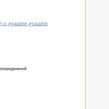
 /1, Р3-БШП/2 ,Р3-БШП/3
мопередвижной