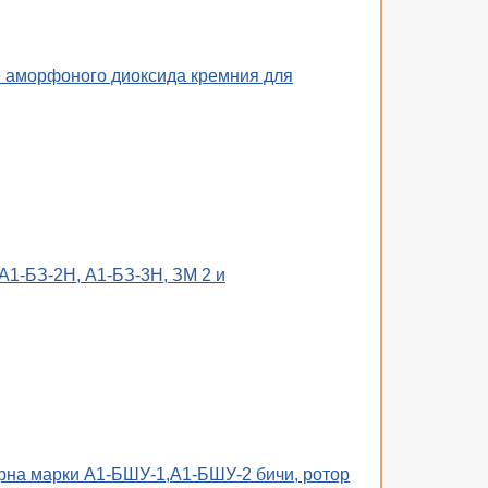
 аморфоного диоксида кремния для
А1-БЗ-2Н, А1-БЗ-3Н, ЗМ 2 и
на марки А1-БШУ-1,А1-БШУ-2 бичи, ротор