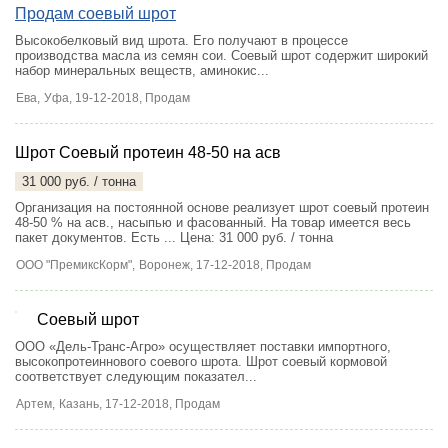
Продам соевый шрот
Высокобелковый вид шрота. Его получают в процессе
производства масла из семян сои. Соевый шрот содержит широкий
набор минеральных веществ, аминокис...
Ева,
Уфа
, 19-12-2018, Продам
Шрот Соевый протеин 48-50 на асв
31 000 руб. / тонна
Организация на постоянной основе реализует шрот соевый протеин
48-50 % на асв., насыпью и фасованный. На товар имеется весь
пакет документов. Есть ...
Цена: 31 000 руб. / тонна
ООО "ПремиксКорм",
Воронеж
, 17-12-2018, Продам
Соевый шрот
ООО «Дель-Транс-Агро» осуществляет поставки импортного,
высокопротеиннового соевого шрота. Шрот соевый кормовой
соответствует следующим показател...
Артем,
Казань
, 17-12-2018, Продам