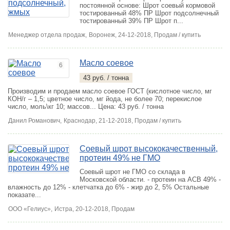
постоянной основе: Шрот соевый кормовой
тостированный 48% ПР Шрот подсолнечный
тостированный 39% ПР Шрот п...
Менеджер отдела продаж,
Воронеж
, 24-12-2018, Продам / купить
Масло соевое
6
43 руб. / тонна
Производим и продаем масло соевое ГОСТ (кислотное число, мг
КОН/г – 1,5; цветное число, мг йода, не более 70; перекислое
число, моль\кг 10; массов...
Цена: 43 руб. / тонна
Данил Романович,
Краснодар
, 21-12-2018, Продам / купить
Соевый шрот высококачественный,
протеин 49% не ГМО
Соевый шрот не ГМО со склада в
Московской области. - протеин на АСВ 49% -
влажность до 12% - клетчатка до 6% - жир до 2, 5% Остальные
показате...
ООО «Гелиус»,
Истра
, 20-12-2018, Продам