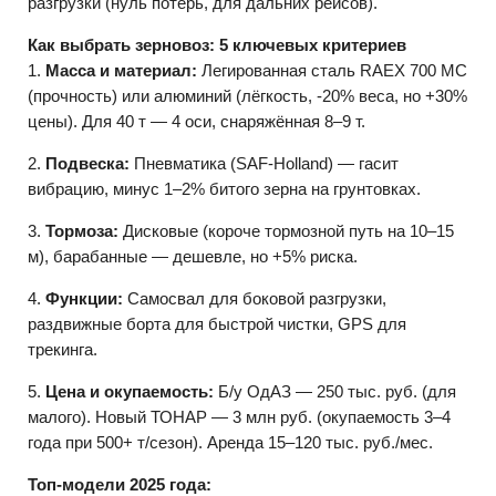
разгрузки (нуль потерь, для дальних рейсов).
Как выбрать зерновоз: 5 ключевых критериев
1.
Масса и материал:
Легированная сталь RAEX 700 MC
(прочность) или алюминий (лёгкость, -20% веса, но +30%
цены). Для 40 т — 4 оси, снаряжённая 8–9 т.
2.
Подвеска:
Пневматика (SAF-Holland) — гасит
вибрацию, минус 1–2% битого зерна на грунтовках.
3.
Тормоза:
Дисковые (короче тормозной путь на 10–15
м), барабанные — дешевле, но +5% риска.
4.
Функции:
Самосвал для боковой разгрузки,
раздвижные борта для быстрой чистки, GPS для
трекинга.
5.
Цена и окупаемость:
Б/у ОдАЗ — 250 тыс. руб. (для
малого). Новый ТОНАР — 3 млн руб. (окупаемость 3–4
года при 500+ т/сезон). Аренда 15–120 тыс. руб./мес.
Топ-модели 2025 года: