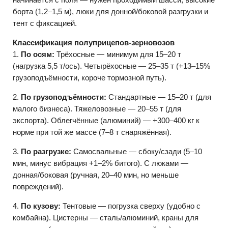
начинается с поля — нужен проходимый шасси, высокие
борта (1,2–1,5 м), люки для донной/боковой разгрузки и
тент с фиксацией.
Классификация полуприцепов-зерновозов
1.
По осям:
Трёхосные — минимум для 15–20 т
(нагрузка 5,5 т/ось). Четырёхосные — 25–35 т (+13–15%
грузоподъёмности, короче тормозной путь).
2.
По грузоподъёмности:
Стандартные — 15–20 т (для
малого бизнеса). Тяжеловозные — 20–55 т (для
экспорта). Облегчённые (алюминий) — +300–400 кг к
норме при той же массе (7–8 т снаряжённая).
3.
По разгрузке:
Самосвальные — сбоку/сзади (5–10
мин, минус вибрация +1–2% битого). С люками —
донная/боковая (ручная, 20–40 мин, но меньше
повреждений).
4.
По кузову:
Тентовые — погрузка сверху (удобно с
комбайна). Цистерны — сталь/алюминий, краны для