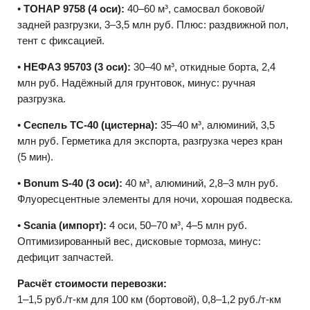
•
ТОНАР 9758 (4 оси):
40–60 м³, самосвал боковой/
задней разгрузки, 3–3,5 млн руб. Плюс: раздвижной пол,
тент с фиксацией.
•
НЕФАЗ 95703 (3 оси):
30–40 м³, откидные борта, 2,4
млн руб. Надёжный для грунтовок, минус: ручная
разгрузка.
•
Сеспель ТС-40 (цистерна):
35–40 м³, алюминий, 3,5
млн руб. Герметика для экспорта, разгрузка через кран
(5 мин).
•
Bonum S-40 (3 оси):
40 м³, алюминий, 2,8–3 млн руб.
Флуоресцентные элементы для ночи, хорошая подвеска.
•
Scania (импорт):
4 оси, 50–70 м³, 4–5 млн руб.
Оптимизированный вес, дисковые тормоза, минус:
дефицит запчастей.
Расчёт стоимости перевозки:
1–1,5 руб./т-км для 100 км (бортовой), 0,8–1,2 руб./т-км