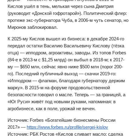
Кислов ушёл в тень, мелькая через сына Дмитрия
(руководит «Донской гофротарой»). Политический флер:
протеже экс-губернатора Чуба, в 2006-м чуть сенатор, но
Миронов заблокировал.
К 2025-му Кислов вышел из бизнеса: в декабре 2024-го
передал остатки Василию Васильевичу Кислову (тёзка
отца) — ипподром, агроактивы, заводы. Из топов Forbes
(84-е в 2013-м с $1,25 млрд) он выбыл в 2018-м; к 2017-
му — $650 млн, сейчас явно ниже $500 млн (порог 200-
го). Последний публичный выход — скачки 2019-го:
«Ипподром — флагман, благодаря губернатору держим
марку». В 2015-м на форуме продовольственной
безопасности говорил о масле. Теперь — за границей, а
«Юг Руси» живёт под новыми руками, напоминая: в
агробизнесе, как в поле, урожай не вечен.
Источник: Forbes «Богатейшие бизнесмены России
2017» —
https://www.forbes.ru/profile/sergei-kislov
Источник: РБК Ростов «Кислов сливает масло: сделка