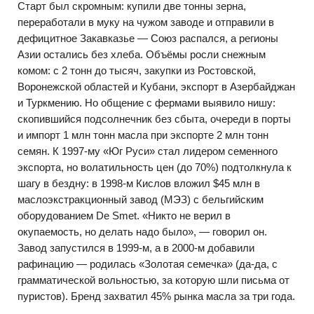
Старт был скромным: купили две тонны зерна,
переработали в муку на чужом заводе и отправили в
дефицитное Закавказье — Союз распался, а регионы
Азии остались без хлеба. Объёмы росли снежным
комом: с 2 тонн до тысяч, закупки из Ростовской,
Воронежской областей и Кубани, экспорт в Азербайджан
и Туркмению. Но общение с фермами выявило нишу:
скопившийся подсолнечник без сбыта, очереди в порты
и импорт 1 млн тонн масла при экспорте 2 млн тонн
семян. К 1997-му «Юг Руси» стал лидером семенного
экспорта, но волатильность цен (до 70%) подтолкнула к
шагу в бездну: в 1998-м Кислов вложил $45 млн в
маслоэкстракционный завод (МЭЗ) с бельгийским
оборудованием De Smet. «Никто не верил в
окупаемость, но делать надо было», — говорил он.
Завод запустился в 1999-м, а в 2000-м добавили
рафинацию — родилась «Золотая семечка» (да-да, с
грамматической вольностью, за которую шли письма от
пуристов). Бренд захватил 45% рынка масла за три года.