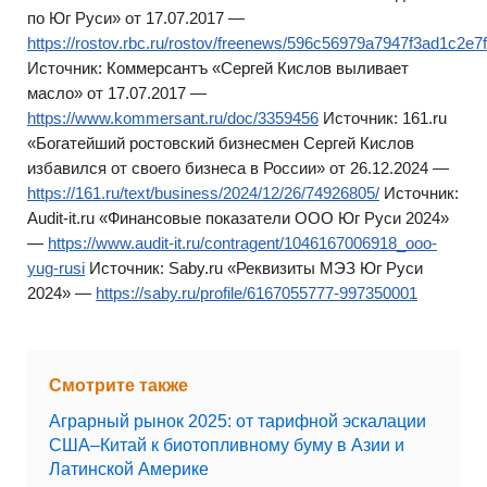
по Юг Руси» от 17.07.2017 —
https://rostov.rbc.ru/rostov/freenews/596c56979a7947f3ad1c2e7f
Источник: Коммерсантъ «Сергей Кислов выливает
масло» от 17.07.2017 —
https://www.kommersant.ru/doc/3359456
Источник: 161.ru
«Богатейший ростовский бизнесмен Сергей Кислов
избавился от своего бизнеса в России» от 26.12.2024 —
https://161.ru/text/business/2024/12/26/74926805/
Источник:
Audit-it.ru «Финансовые показатели ООО Юг Руси 2024»
—
https://www.audit-it.ru/contragent/1046167006918_ooo-
yug-rusi
Источник: Saby.ru «Реквизиты МЭЗ Юг Руси
2024» —
https://saby.ru/profile/6167055777-997350001
Смотрите также
Аграрный рынок 2025: от тарифной эскалации
США–Китай к биотопливному буму в Азии и
Латинской Америке