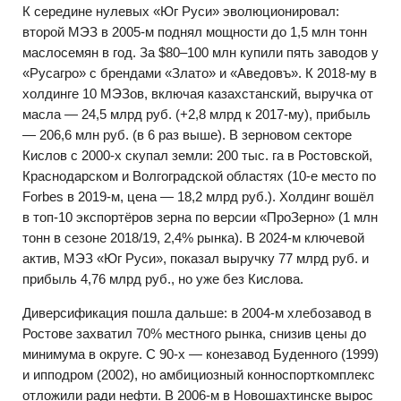
К середине нулевых «Юг Руси» эволюционировал:
второй МЭЗ в 2005-м поднял мощности до 1,5 млн тонн
маслосемян в год. За $80–100 млн купили пять заводов у
«Русагро» с брендами «Злато» и «Аведовъ». К 2018-му в
холдинге 10 МЭЗов, включая казахстанский, выручка от
масла — 24,5 млрд руб. (+2,8 млрд к 2017-му), прибыль
— 206,6 млн руб. (в 6 раз выше). В зерновом секторе
Кислов с 2000-х скупал земли: 200 тыс. га в Ростовской,
Краснодарском и Волгоградской областях (10-е место по
Forbes в 2019-м, цена — 18,2 млрд руб.). Холдинг вошёл
в топ-10 экспортёров зерна по версии «ПроЗерно» (1 млн
тонн в сезоне 2018/19, 2,4% рынка). В 2024-м ключевой
актив, МЭЗ «Юг Руси», показал выручку 77 млрд руб. и
прибыль 4,76 млрд руб., но уже без Кислова.
Диверсификация пошла дальше: в 2004-м хлебозавод в
Ростове захватил 70% местного рынка, снизив цены до
минимума в округе. С 90-х — конезавод Буденного (1999)
и ипподром (2002), но амбициозный конноспорткомплекс
отложили ради нефти. В 2006-м в Новошахтинске вырос