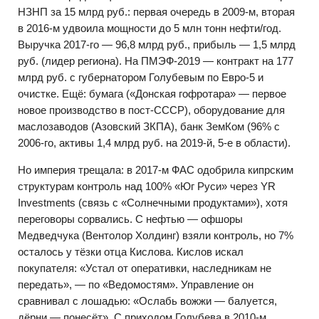
НЗНП за 15 млрд руб.: первая очередь в 2009-м, вторая
в 2016-м удвоила мощности до 5 млн тонн нефти/год.
Выручка 2017-го — 96,8 млрд руб., прибыль — 1,5 млрд
руб. (лидер региона). На ПМЭФ-2019 — контракт на 177
млрд руб. с губернатором Голубевым по Евро-5 и
очистке. Ещё: бумага («Донская гофротара» — первое
новое производство в пост-СССР), оборудование для
маслозаводов (Азовский ЗКПА), банк ЗемКом (96% с
2006-го, активы 1,4 млрд руб. на 2019-й, 5-е в области).
Но империя трещала: в 2017-м ФАС одобрила кипрским
структурам контроль над 100% «Юг Руси» через YR
Investments (связь с «Солнечными продуктами»), хотя
переговоры сорвались. С нефтью — офшоры
Медведчука (Вентолор Холдинг) взяли контроль, но 7%
осталось у тёзки отца Кислова. Кислов искал
покупателя: «Устал от оперативки, наследникам не
передать», — по «Ведомостям». Управление он
сравнивал с лошадью: «Ослабь вожжи — балуется,
дёрни — понесёт». С приходом Голубева в 2010-м