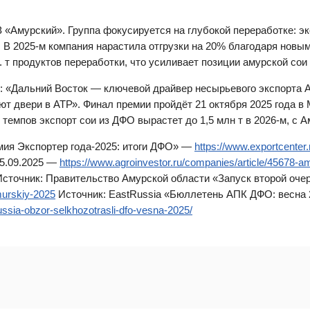
Амурский». Группа фокусируется на глубокой переработке: экспор
АТР. В 2025-м компания нарастила отгрузки на 20% благодаря нов
 т продуктов переработки, что усиливает позиции амурской сои
 «Дальний Восток — ключевой драйвер несырьевого экспорта А
т двери в АТР». Финал премии пройдёт 21 октября 2025 года в
темпов экспорт сои из ДФО вырастет до 1,5 млн т в 2026-м, с 
мия Экспортер года-2025: итоги ДФО» —
https://www.exportcenter
15.09.2025 —
https://www.agroinvestor.ru/companies/article/45678-a
сточник: Правительство Амурской области «Запуск второй оче
murskiy-2025
Источник: EastRussia «Бюллетень АПК ДФО: весна
russia-obzor-selkhozotrasli-dfo-vesna-2025/