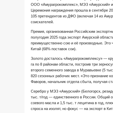
ООО «Амурагрокомплекс», МЭЗ «Амурский» и 
Церемония награждения прошла в сентябре 202
105 претендентов из ДФО (включая 14 из Амур
соискателей.
Премия, организованная Российским экспортны
полугодия 2025 года экспорт Амурской област
преимущественно сою и её производные. Это ч
Китай (68% поставок сои).
Золото досталось «Амурагрокомплексу» — круп
га по 8 районам области, построив три зернос
второго семенного завода в Муравьевке (5 тыс
820 сезонных рабочих мест. «Это признание 
Фаворов, начальник отдела сбыта, получая ст
Серебро у МЭЗ «Амурский» (Белогорск, резиде
тыс. т/год — единственного в России. Общий о
соевого масла и 1,5 тыс. т лецитина в год, п
спроса на изолят, но фокус — на экспорт в К