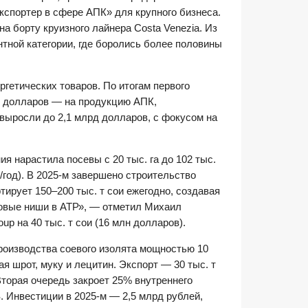
спортер в сфере АПК» для крупного бизнеса.
а борту круизного лайнера Costa Venezia. Из
тной категории, где боролись более половины
гетических товаров. По итогам первого
лн долларов — на продукцию АПК,
 выросли до 2,1 млрд долларов, с фокусом на
я нарастила посевы с 20 тыс. га до 102 тыс.
т/год). В 2025-м завершено строительство
тирует 150–200 тыс. т сои ежегодно, создавая
новые ниши в АТР», — отметил Михаил
p на 40 тыс. т сои (16 млн долларов).
производства соевого изолята мощностью 10
ая шрот, муку и лецитин. Экспорт — 30 тыс. т
«Вторая очередь закроет 25% внутреннего
. Инвестиции в 2025-м — 2,5 млрд рублей,