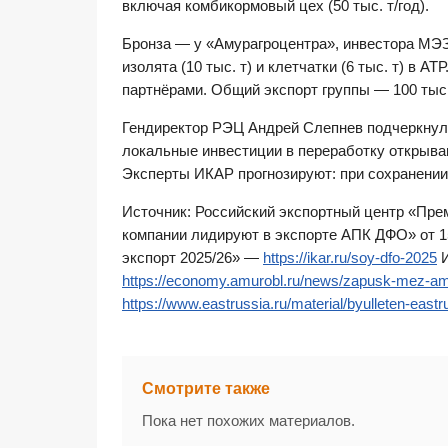
включая комбикормовый цех (50 тыс. т/год).
Бронза — у «Амурагроцентра», инвестора МЭЗ «
изолята (10 тыс. т) и клетчатки (6 тыс. т) в 
партнёрами. Общий экспорт группы — 100 тыс.
Гендиректор РЭЦ Андрей Слепнев подчеркнул:
локальные инвестиции в переработку открываю
Эксперты ИКАР прогнозируют: при сохранении 
Источник: Российский экспортный центр «Пре
компании лидируют в экспорте АПК ДФО» от 
экспорт 2025/26» —
https://ikar.ru/soy-dfo-2025
И
https://economy.amurobl.ru/news/zapusk-mez-a
https://www.eastrussia.ru/material/byulleten-east
Смотрите также
Пока нет похожих материалов.