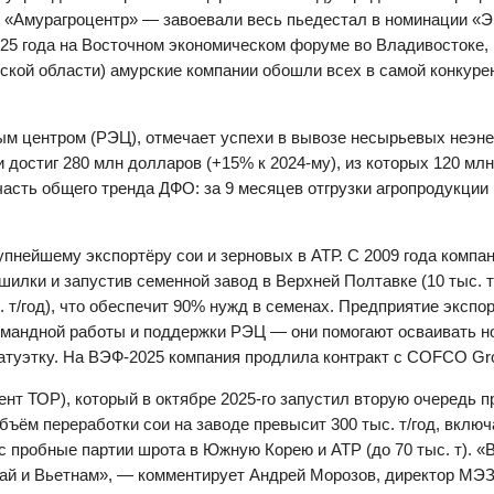
«Амурагроцентр» — завоевали весь пьедестал в номинации «Эк
5 года на Восточном экономическом форуме во Владивостоке, н
ской области) амурские компании обошли всех в самой конкурен
м центром (РЭЦ), отмечает успехи в вывозе несырьевых неэнер
и достиг 280 млн долларов (+15% к 2024-му), из которых 120 м
асть общего тренда ДФО: за 9 месяцев отгрузки агропродукции
нейшему экспортёру сои и зерновых в АТР. С 2009 года компани
ушилки и запустив семенной завод в Верхней Полтавке (10 тыс. 
. т/год), что обеспечит 90% нужд в семенах. Предприятие экспор
командной работы и поддержки РЭЦ — они помогают осваивать 
атуэтку. На ВЭФ-2025 компания продлила контракт с COFCO Grou
нт ТОР), который в октябре 2025-го запустил вторую очередь 
бъём переработки сои на заводе превысит 300 тыс. т/год, включ
люс пробные партии шрота в Южную Корею и АТР (до 70 тыс. т). 
итай и Вьетнам», — комментирует Андрей Морозов, директор МЭЗ