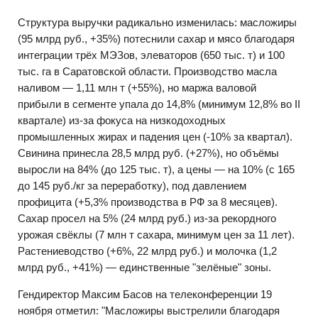
Структура выручки радикально изменилась: масложиры
(95 млрд руб., +35%) потеснили сахар и мясо благодаря
интеграции трёх МЭЗов, элеваторов (650 тыс. т) и 100
тыс. га в Саратовской области. Производство масла
наливом — 1,11 млн т (+55%), но маржа валовой
прибыли в сегменте упала до 14,8% (минимум 12,8% во II
квартале) из-за фокуса на низкодоходных
промышленных жирах и падения цен (-10% за квартал).
Свинина принесла 28,5 млрд руб. (+27%), но объёмы
выросли на 84% (до 125 тыс. т), а цены — на 10% (с 165
до 145 руб./кг за переработку), под давлением
профицита (+5,3% производства в РФ за 8 месяцев).
Сахар просел на 5% (24 млрд руб.) из-за рекордного
урожая свёклы (7 млн т сахара, минимум цен за 11 лет).
Растениеводство (+6%, 22 млрд руб.) и молочка (1,2
млрд руб., +41%) — единственные "зелёные" зоны.
Гендиректор Максим Басов на телеконференции 19
ноября отметил: "Масложиры выстрелили благодаря