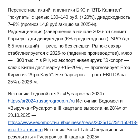
Перспективы акций: аналитики БКС и "ВТБ Капитал" —
"покупать" с целью 130–140 руб. (+20%), дивдоходность
7–8% (прогноз 14,8 руб./акцию за 2025-й).
Редомициляция (завершение в начале 2026-го) снимет
барьеры для дивидендов (6% среднегодовых). SPO (до
6,5 млн акций) — риск, но без спешки. Рынок: сахар
стабилизируется с 2026-го (падение производства), мясо
— +300 тыс. т в РФ, но экспорт нивелирует. "Экспорт —
ключ: Китай даст маржу +15–20%", — прогнозирует Егор
Кирин из "Агро.Клуб". Без барьеров — рост EBITDA на
25% в 2026-м.
Источник: Годовой отчёт «Русагро» за 2024 г. —
https://ar2024.rusagrogroup.ru/ru
Источник: Ведомости
«Выручка «Русагро» в III квартале выросла на 28%» от
29.10.2025 —
https://www.vedomости.ru/business/news/2025/10/29/1150913-
viruchka-rusagro
Источник: Smart-Lab «Операционные
результаты «Русагро» за III квартал 2025» —