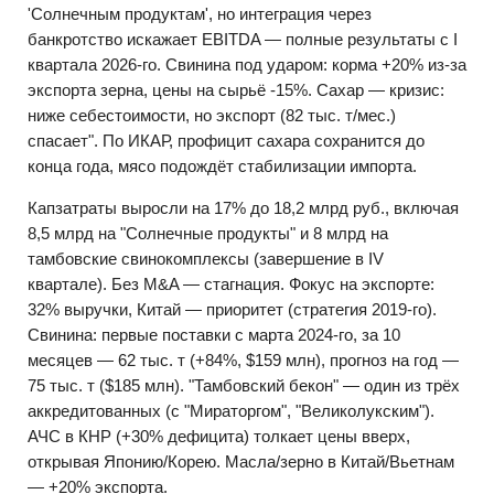
'Солнечным продуктам', но интеграция через
банкротство искажает EBITDA — полные результаты с I
квартала 2026-го. Свинина под ударом: корма +20% из-за
экспорта зерна, цены на сырьё -15%. Сахар — кризис:
ниже себестоимости, но экспорт (82 тыс. т/мес.)
спасает". По ИКАР, профицит сахара сохранится до
конца года, мясо подождёт стабилизации импорта.
Капзатраты выросли на 17% до 18,2 млрд руб., включая
8,5 млрд на "Солнечные продукты" и 8 млрд на
тамбовские свинокомплексы (завершение в IV
квартале). Без M&A — стагнация. Фокус на экспорте:
32% выручки, Китай — приоритет (стратегия 2019-го).
Свинина: первые поставки с марта 2024-го, за 10
месяцев — 62 тыс. т (+84%, $159 млн), прогноз на год —
75 тыс. т ($185 млн). "Тамбовский бекон" — один из трёх
аккредитованных (с "Мираторгом", "Великолукским").
АЧС в КНР (+30% дефицита) толкает цены вверх,
открывая Японию/Корею. Масла/зерно в Китай/Вьетнам
— +20% экспорта.