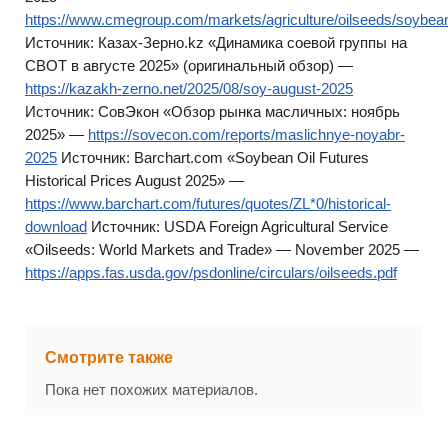
https://www.cmegroup.com/markets/agriculture/oilseeds/soybea
Источник: Казах-Зерно.kz «Динамика соевой группы на
CBOT в августе 2025» (оригинальный обзор) —
https://kazakh-zerno.net/2025/08/soy-august-2025
Источник: СовЭкон «Обзор рынка масличных: ноябрь
2025» —
https://sovecon.com/reports/maslichnye-noyabr-
2025
Источник: Barchart.com «Soybean Oil Futures
Historical Prices August 2025» —
https://www.barchart.com/futures/quotes/ZL*0/historical-
download
Источник: USDA Foreign Agricultural Service
«Oilseeds: World Markets and Trade» — November 2025 —
https://apps.fas.usda.gov/psdonline/circulars/oilseeds.pdf
Смотрите также
Пока нет похожих материалов.