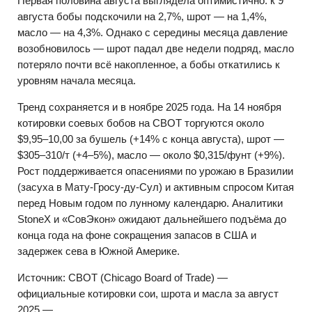
Первая половина августа выглядела оптимистично: к 9
августа бобы подскочили на 2,7%, шрот — на 1,4%,
масло — на 4,3%. Однако с середины месяца давление
возобновилось — шрот падал две недели подряд, масло
потеряло почти всё накопленное, а бобы откатились к
уровням начала месяца.
Тренд сохраняется и в ноябре 2025 года. На 14 ноября
котировки соевых бобов на CBOT торгуются около
$9,95–10,00 за бушель (+14% с конца августа), шрот —
$305–310/т (+4–5%), масло — около $0,315/фунт (+9%).
Рост поддерживается опасениями по урожаю в Бразилии
(засуха в Мату-Гросу-ду-Сул) и активным спросом Китая
перед Новым годом по лунному календарю. Аналитики
StoneX и «СовЭкон» ожидают дальнейшего подъёма до
конца года на фоне сокращения запасов в США и
задержек сева в Южной Америке.
Источник: CBOT (Chicago Board of Trade) —
официальные котировки сои, шрота и масла за август
2025 —