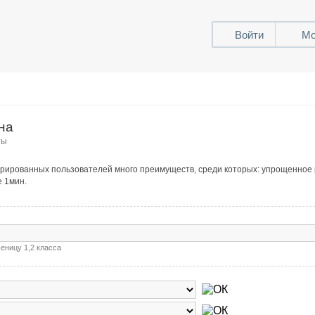
Войти
Мо
на
ты
стрированных пользователей много преимуществ, среди которых: упрощенное
е 1мин.
еницу 1,2 класса