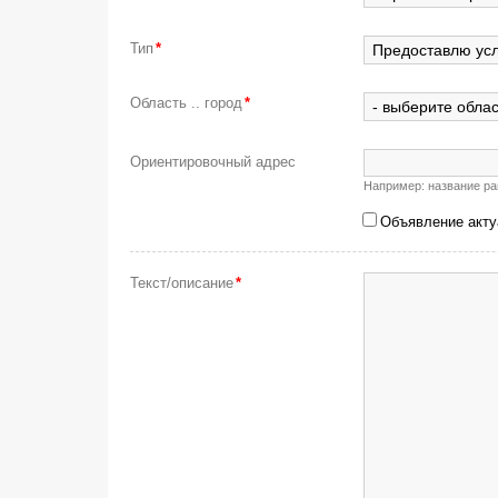
Тип
*
Область .. город
*
Ориентировочный адрес
Например: название рай
Объявление акту
Текст/описание
*