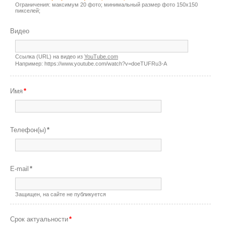
Ограничения: максимум 20 фото; минимальный размер фото 150х150
пикселей;
Видео
Ссылка (URL) на видео из
YouTube.com
Например: https://www.youtube.com/watch?v=doeTUFRu3-A
Имя
*
Телефон(ы)
*
E-mail
*
Защищен, на сайте не публикуется
Срок актуальности
*