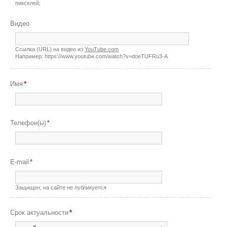
пикселей;
Видео
Ссылка (URL) на видео из
YouTube.com
Например: https://www.youtube.com/watch?v=doeTUFRu3-A
Имя
*
Телефон(ы)
*
E-mail
*
Защищен, на сайте не публикуется
Срок актуальности
*